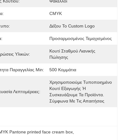
 Κουτιού:
Φάκελλοι
α:
CMYK
τυπο:
Δέξου Το Custom Logo
α:
Προσαρμοσμένος Τεμαχισμένος
Κουτί Σταθμού Λιανικής 
ρώσεις Υλικών:
Πώλησης
ητα Παραγγελίας Min:
500 Κομμάτια
Χρησιμοποιούμε Τυποποιημένο 
Κουτί Εξαγωγής Ή 
υασία Λεπτομέρειες:
Συσκευάζουμε Τα Προϊόντα.
Σύμφωνα Με Τις Απαιτήσεις
MYK Pantone printed face cream box
, 