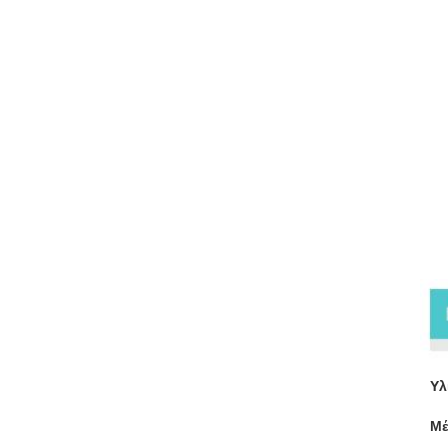
Πε
Υλ
Μέ