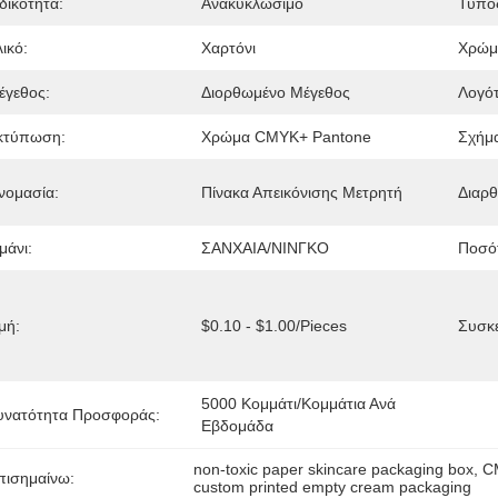
δικότητα:
Ανακυκλώσιμο
Τύπος
ικό:
Χαρτόνι
Χρώμ
έγεθος:
Διορθωμένο Μέγεθος
Λογό
κτύπωση:
Χρώμα CMYK+ Pantone
Σχήμ
νομασία:
Πίνακα Απεικόνισης Μετρητή
Διαρθ
μάνι:
ΣΑΝΧΑΙΑ/ΝΙΝΓΚΟ
Ποσότ
μή:
$0.10 - $1.00/pieces
Συσκε
5000 Κομμάτι/κομμάτια Ανά   
υνατότητα Προσφοράς:
Εβδομάδα
non-toxic paper skincare packaging box
, 
C
πισημαίνω:
custom printed empty cream packaging