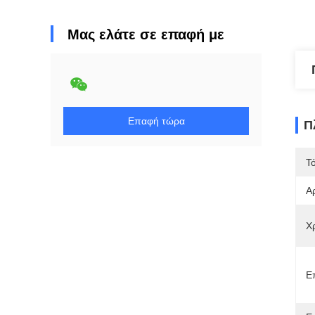
Μας ελάτε σε επαφή με
Επαφή τώρα
Π
Τ
Α
Χ
Ε