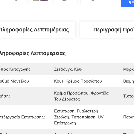
Πάρτ
Πληροφορίες Λεπτομέρειας
Περιγραφή Προ
ληροφορίες Λεπτομέρειας
όπος Καταγωγής
Ζετζιάνγκ, Κίνα
Μάρκ
ριθμό Μοντέλου
Κουτί Κρέμας Προσώπου
Βιομη
Κρέμα Προσώπου, Φροντίδα 
ρήση:
Τύπος
Του Δέρματος
Εκτύπωση, Γυαλιστερή 
πεξεργασία Εκτύπωσης:
Στρώση, Τυποποίηση, UV 
Παραγ
Επίστρωση