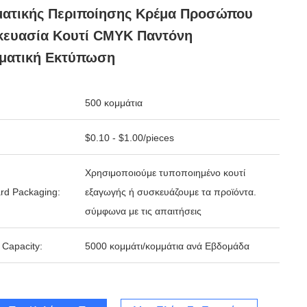
ματικής Περιποίησης Κρέμα Προσώπου
κευασία Κουτί CMYK Παντόνη
ματική Εκτύπωση
500 κομμάτια
$0.10 - $1.00/pieces
Χρησιμοποιούμε τυποποιημένο κουτί
rd Packaging:
εξαγωγής ή συσκευάζουμε τα προϊόντα.
σύμφωνα με τις απαιτήσεις
 Capacity:
5000 κομμάτι/κομμάτια ανά Εβδομάδα