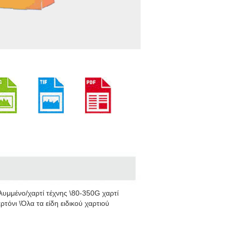
λυμμένο/χαρτί τέχνης \80-350G χαρτί
τόνι \Όλα τα είδη ειδικού χαρτιού