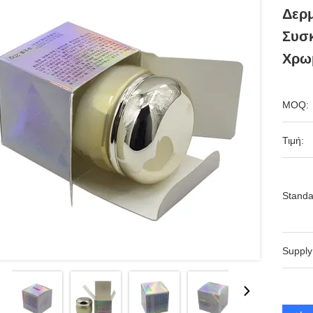
Δερ
Συσ
Χρω
MOQ:
Τιμή:
Standa
Supply