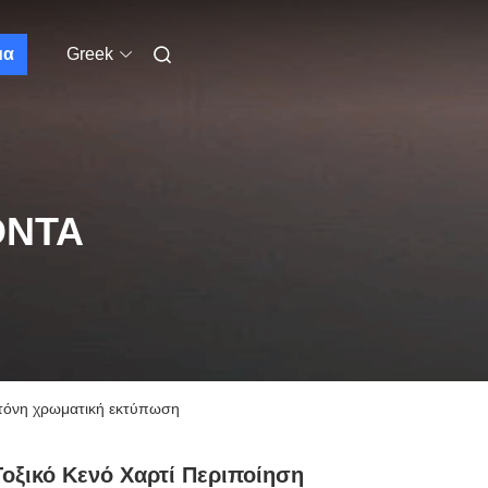
μα
Greek
ΌΝΤΑ
ντόνη χρωματική εκτύπωση
οξικό Κενό Χαρτί Περιποίηση