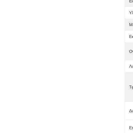
Ει
Υλ
Μ
Ε
Ο
Λι
Τι
Δ
Ε