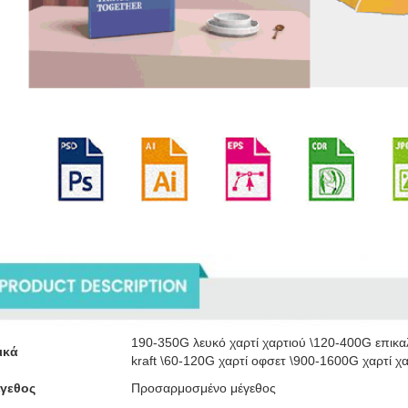
ριγραφή των προϊόντων
190-350G λευκό χαρτί χαρτιού \120-400G επικα
ικά
kraft \60-120G χαρτί οφσετ \900-1600G χαρτί χαρ
γεθος
Προσαρμοσμένο μέγεθος