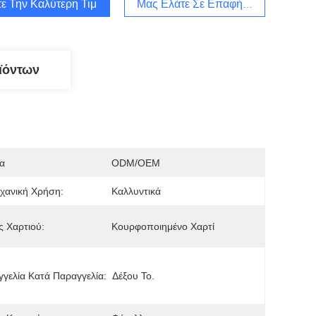
ε Την Καλύτερη Τιμή
Μας Ελάτε Σε Επαφή Με
ϊόντων
α
ODM/OEM
χανική Χρήση:
Καλλυντικά
 Χαρτιού:
Κουρφοποιημένο Χαρτί
γελία Κατά Παραγγελία:
Δέξου Το.