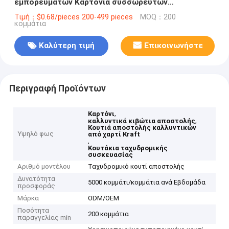
εμπορευμάτων Καρτόνια συσσωρευτών
ταχυδρομείου
Τιμή：$0.68/pieces 200-499 pieces
MOQ：200
κομμάτια
Καλύτερη τιμή
Επικοινωνήστε
Περιγραφή Προϊόντων
,
Καρτόνι
,
καλλυντικά κιβώτια αποστολής
Κουτιά αποστολής καλλυντικών
Υψηλό φως
από χαρτί Kraft
,
Κουτάκια ταχυδρομικής
συσκευασίας
Αριθμό μοντέλου
Ταχυδρομικό κουτί αποστολής
Δυνατότητα
5000 κομμάτι/κομμάτια ανά Εβδομάδα
προσφοράς
Μάρκα
ODM/OEM
Ποσότητα
200 κομμάτια
παραγγελίας min