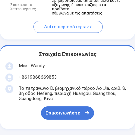
Χρησιμοποιούμε τυποποιημένο κουτί
Συσκευασία
εξαγωγής ή συσκευάζουμε τα
λεπτομέρειες
προϊόντα.
σύμφωνα με τις απαιτήσεις
Δείτε περισσότερων
Στοιχεία Επικοινωνίας
Miss. Wandy
+8619868669853
Το τετράγωνο D, βιομηχανικό πάρκο Ao Jia, αριθ. 8,
3η οδός Hefeng, περιοχή Huangpu, Guangzhou,
Guangdong, Κίνα
Επικοινωνήστε