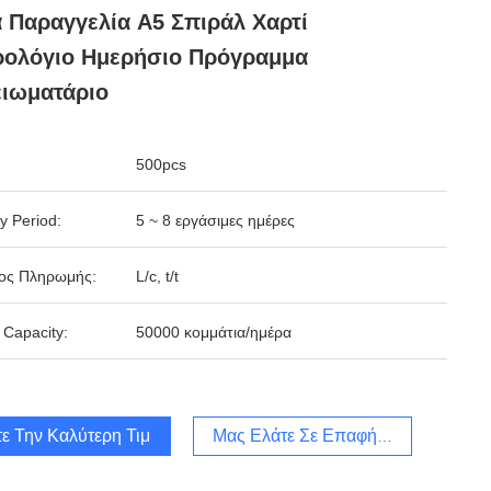
 Παραγγελία A5 Σπιράλ Χαρτί
ρολόγιο Ημερήσιο Πρόγραμμα
ιωματάριο
500pcs
y Period:
5 ~ 8 εργάσιμες ημέρες
ος Πληρωμής:
L/c, t/t
 Capacity:
50000 κομμάτια/ημέρα
ε Την Καλύτερη Τιμή
Μας Ελάτε Σε Επαφή Με