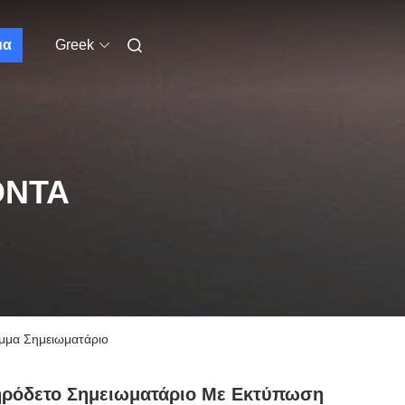
μα
Greek
ΌΝΤΑ
μμα Σημειωματάριο
ηρόδετο Σημειωματάριο Με Εκτύπωση