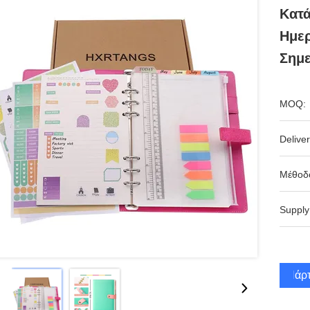
Κατά
Ημε
Σημε
MOQ:
Deliver
Μέθοδ
Supply
Πάρτ