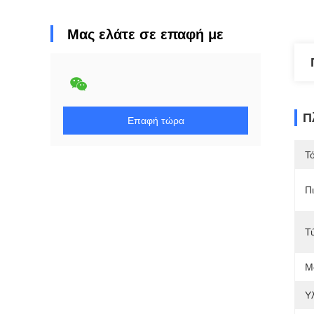
Μας ελάτε σε επαφή με
Π
Επαφή τώρα
Τ
Π
Τ
Μ
Υ