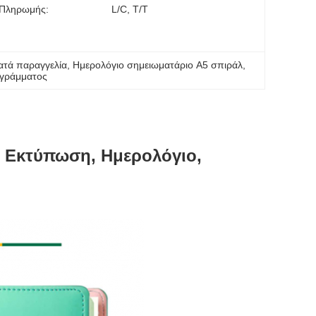
 Πληρωμής:
L/c, T/t
ατά παραγγελία
, 
Ημερολόγιο σημειωματάριο A5 σπιράλ
, 
ογράμματος
ε Εκτύπωση, Ημερολόγιο,