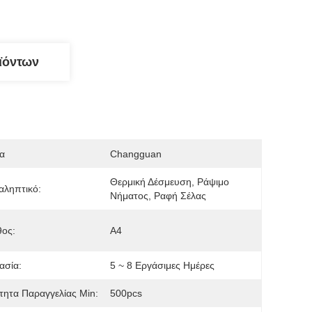
ϊόντων
α
Changguan
Θερμική Δέσμευση, Ράψιμο 
αληπτικό:
Νήματος, Ραφή Σέλας
θος:
Α4
ασία:
5 ~ 8 Εργάσιμες Ημέρες
ητα Παραγγελίας Min:
500pcs