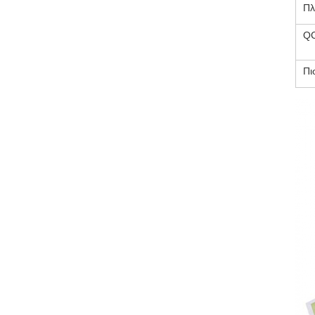
Πλ
QC
Πι