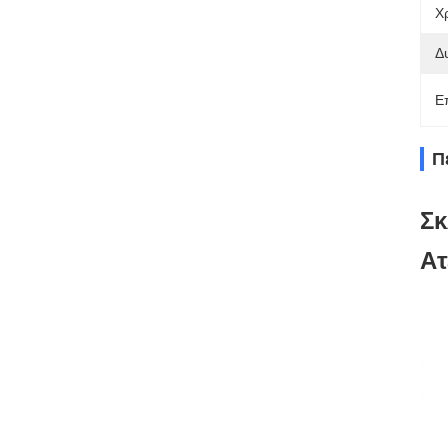
Χ
Δ
Ε
Π
Σκ
Ατ