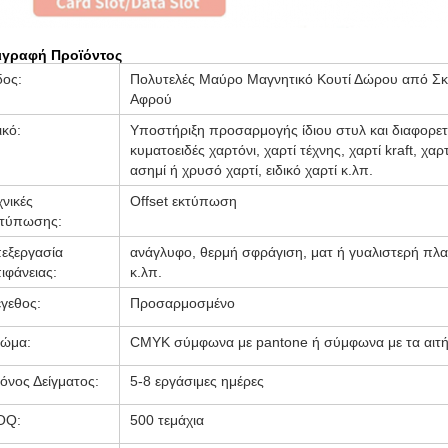
ιγραφή Προϊόντος
δος:
Πολυτελές Μαύρο Μαγνητικό Κουτί Δώρου από Σκ
Αφρού
ικό:
Υποστήριξη προσαρμογής ίδιου στυλ και διαφορετ
κυματοειδές χαρτόνι, χαρτί τέχνης, χαρτί kraft, χαρ
ασημί ή χρυσό χαρτί, ειδικό χαρτί κ.λπ.
χνικές
Offset εκτύπωση
τύπωσης:
εξεργασία
ανάγλυφο, θερμή σφράγιση, ματ ή γυαλιστερή πλ
ιφάνειας:
κ.λπ.
γεθος:
Προσαρμοσμένο
ώμα:
CMYK σύμφωνα με pantone ή σύμφωνα με τα αιτ
όνος Δείγματος:
5-8 εργάσιμες ημέρες
OQ:
500 τεμάχια