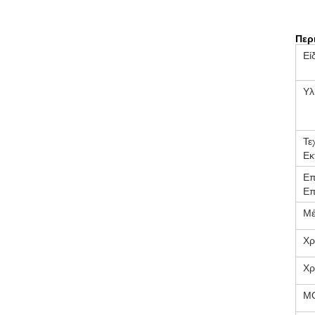
Περ
Εί
Υλ
Τε
Εκ
Επ
Επ
Μέ
Χρ
Χρ
M