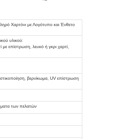
ληρό Χαρτόνι με Λογότυπο και Ένθετο
ικού υλικού:
τί με επίστρωση, λευκό ή γκρι χαρτί,
αστικοποίηση, βερνίκωμα, UV επίστρωση
ήματα των πελατών