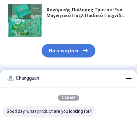
Χονδρικής Πώλησης Τρία-σε-Ένα
Μαγνητικό Παζλ Παιδικό Παιχνίδι
Κινουμένων Σχεδίων Χάρτης Κίνας
Παγκόσμιος Χάρτης Νηπιαγωγείο
Γεωγραφικό PC
Να συνεχίσει
Συνιστώμενα Προϊόντα
Changguan
2:26 AM
Good day, what product are you looking for?