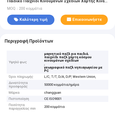
Παιδικό Παιχνίδι Κινουμένων Σχεδίων Χάρτης Κίνας
Παγκόσμιος Χάρτης Νηπιαγωγείο Γεωγραφικό PC
MOQ：200 κομμάτια
Καλύτερη τιμή
Επικοινωνήστε
Περιγραφή Προϊόντων
,
μαγνητικό παζλ για παιδιά
παιχνίδι παζλ χάρτη κόσμου
κινουμένων σχεδίων
Υψηλό φως
,
γεωγραφικό παζλ νηπιαγωγείου με
PC
Όροι πληρωμής
L/C, T/T, D/A, D/P, Western Union,
Δυνατότητα
50000 κομμάτια/ημέρα
προσφοράς
Μάρκα
changguan
Πιστοποίηση
CE ISO9001
Ποσότητα
200 κομμάτια
παραγγελίας min