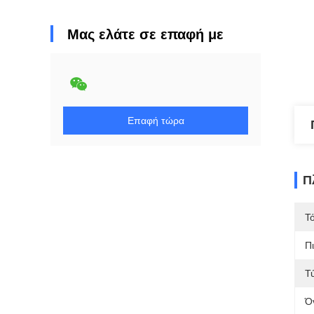
Μας ελάτε σε επαφή με
Επαφή τώρα
Π
Τ
Π
Τ
Ό