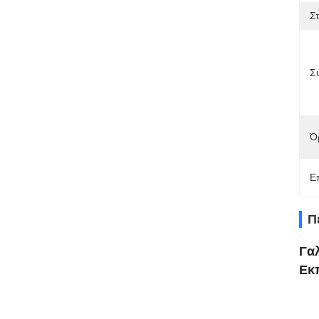
Σ
Σ
Ό
Ε
Π
Γα
Εκ