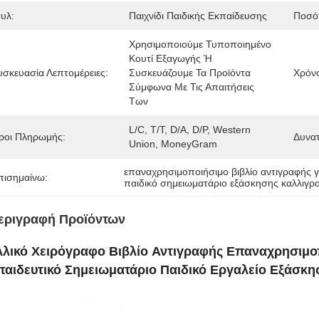
τυλ:
Παιχνίδι Παιδικής Εκπαίδευσης
Ποσότ
Χρησιμοποιούμε Τυποποιημένο 
Κουτί Εξαγωγής Ή 
υσκευασία Λεπτομέρειες:
Συσκευάζουμε Τα Προϊόντα 
Χρόν
Σύμφωνα Με Τις Απαιτήσεις 
Των 
L/C, T/T, D/A, D/P, Western 
ροι Πληρωμής:
Δυνα
Union, MoneyGram
επαναχρησιμοποιήσιμο βιβλίο αντιγραφής 
πισημαίνω:
παιδικό σημειωματάριο εξάσκησης καλλιγρ
εριγραφή Προϊόντων
λλικό Χειρόγραφο Βιβλίο Αντιγραφής Επαναχρησιμο
παιδευτικό Σημειωματάριο Παιδικό Εργαλείο Εξάσκη