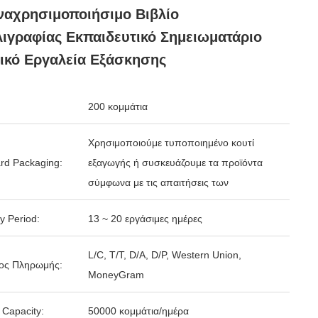
αχρησιμοποιήσιμο Βιβλίο
ιγραφίας Εκπαιδευτικό Σημειωματάριο
ικό Εργαλεία Εξάσκησης
200 κομμάτια
Χρησιμοποιούμε τυποποιημένο κουτί
rd Packaging:
εξαγωγής ή συσκευάζουμε τα προϊόντα
σύμφωνα με τις απαιτήσεις των
y Period:
13 ~ 20 εργάσιμες ημέρες
L/C, T/T, D/A, D/P, Western Union,
ος Πληρωμής:
MoneyGram
 Capacity:
50000 κομμάτια/ημέρα