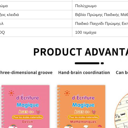
ρώμα
Πολύχρωμο
ξεις κλειδιά
Βιβλίο Πρώιμης Παιδικής Μά
υλ
Παιδικό Παιχνίδι Πρώιμης Εκ
OQ
100 τεμάχια