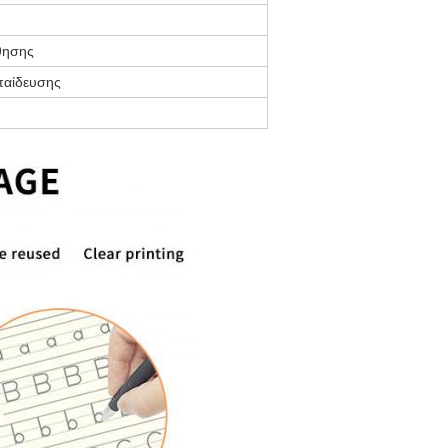
θησης
παίδευσης