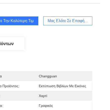
ε Την Καλύτερη Τιμή
Μας Ελάτε Σε Επαφή Με
ϊόντων
α
Changguan
 Προϊόντος:
Εκτύπωση Βιβλίων Με Εικόνες
:
Χαρτί
α:
Γραφικός