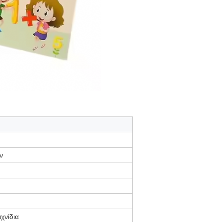
ν
χνίδια