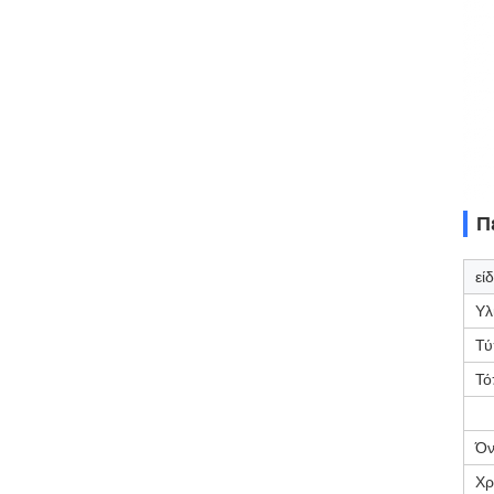
Π
εί
Υλ
Τύ
Τό
Όν
Χρ