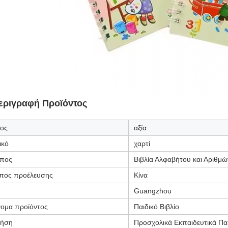
εριγραφή Προϊόντος
δος
αξία
ικό
χαρτί
πος
Βιβλία Αλφαβήτου και Αριθμώ
πος προέλευσης
Κίνα
Guangzhou
ομα προϊόντος
Παιδικό Βιβλίο
ήση
Προσχολικά Εκπαιδευτικά Παι