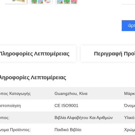
Πάρτ
Πληροφορίες Λεπτομέρειας
Περιγραφή Προ
ληροφορίες Λεπτομέρειας
όπος Καταγωγής
Guangzhou, Κίνα
Μάρκ
ιστοποίηση
CE ISO9001
Όνομα
ύπος:
Βιβλία Αλφαβήτου Και Αριθμών
Υλικό
νομα Προϊόντος:
Παιδικό Βιβλίο
Χρώμ