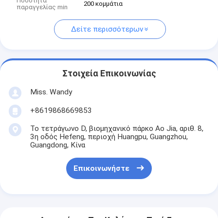
Ποσότητα
200 κομμάτια
παραγγελίας min
Δείτε περισσότερων
Στοιχεία Επικοινωνίας
Miss. Wandy
+8619868669853
Το τετράγωνο D, βιομηχανικό πάρκο Ao Jia, αριθ. 8,
3η οδός Hefeng, περιοχή Huangpu, Guangzhou,
Guangdong, Κίνα
Επικοινωνήστε