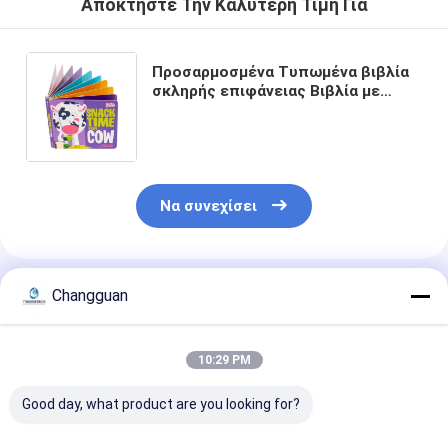
Αποκτήστε Την Καλύτερη Τιμή Για
Προσαρμοσμένα Τυπωμένα βιβλία
σκληρής επιφάνειας Βιβλία με
χρώμα Βιβλία εικόνας
Διασυνοριακό Εξωτερικό Εμπόριο
Βιβλία παιδικής επιφάνειας Βιβλία
σε πλαίσιο Βιβλία
Να συνεχίσει
Συνιστώμενα Προϊόντα
Changguan
10:29 PM
Good day, what product are you looking for?