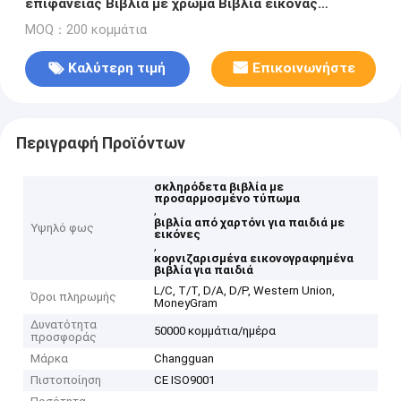
επιφάνειας Βιβλία με χρώμα Βιβλία εικόνας
Διασυνοριακό Εξωτερικό Εμπόριο Βιβλία παιδικής
MOQ：200 κομμάτια
επιφάνειας Βιβλία σε πλαίσιο Βιβλία
Καλύτερη τιμή
Επικοινωνήστε
Περιγραφή Προϊόντων
σκληρόδετα βιβλία με
προσαρμοσμένο τύπωμα
,
βιβλία από χαρτόνι για παιδιά με
Υψηλό φως
εικόνες
,
κορνιζαρισμένα εικονογραφημένα
βιβλία για παιδιά
L/C, T/T, D/A, D/P, Western Union,
Όροι πληρωμής
MoneyGram
Δυνατότητα
50000 κομμάτια/ημέρα
προσφοράς
Μάρκα
Changguan
Πιστοποίηση
CE ISO9001